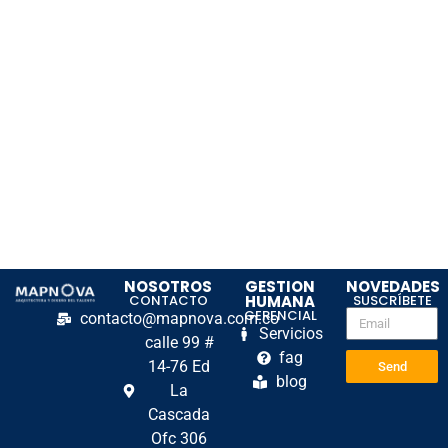
NOSOTROS
GESTION
NOVEDADES
CONTACTO
HUMANA
SUSCRÍBETE
GERENCIAL
contacto@mapnova.com.co
Servicios
calle 99 #
fag
14-76 Ed
Send
blog
La
Cascada
Ofc 306