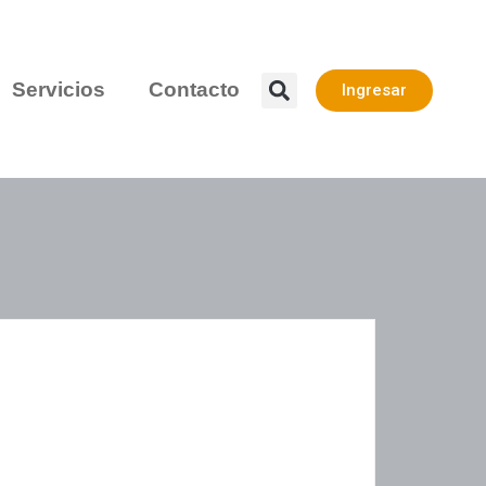
Servicios
Contacto
Ingresar