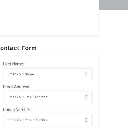
ontact Form
User Name:
Email Address:
Phone Number: