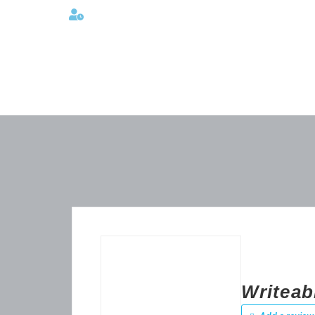
Lunes a viernes 08:00AM -06:00 PM
Writeab