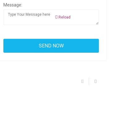
Message:
Reload