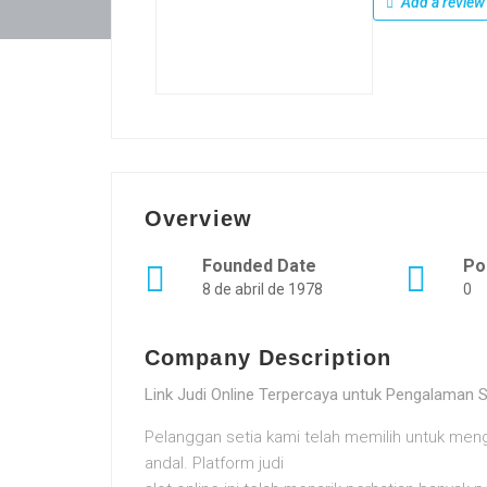
Add a review
Overview
Founded Date
Po
8 de abril de 1978
0
Company Description
Link Judi Online Terpercaya untuk Pengalaman Sl
Pelanggan setia kami telah memilih untuk meng
andal. Platform judi