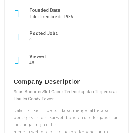
Founded Date
1 de diciembre de 1936
Posted Jobs
0
Viewed
48
Company Description
Situs Bocoran Slot Gacor Terlengkap dan Terpercaya
Hari Ini Candy Tower
Dalam artikel ini, bettor dapat mengenal betapa
pentingnya memakai web bocoran slot tergacor hari
ini. Jangan ragu untuk
mencari web slot online jackpot terbesar, untuk