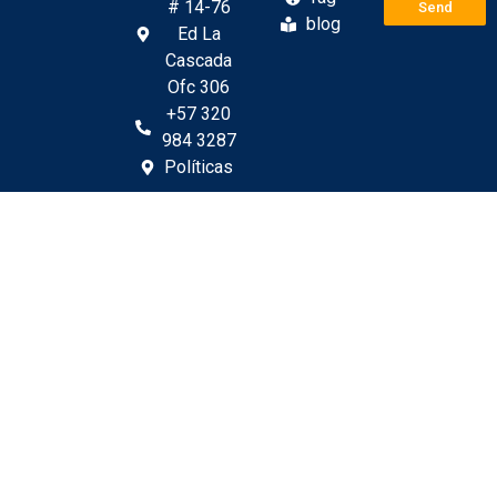
# 14-76
Send
blog
Ed La
Cascada
Ofc 306
+57 320
984 3287
Políticas