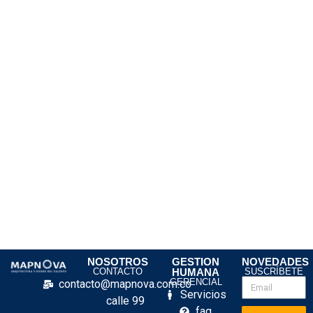
NOSOTROS
GESTION
NOVEDADES
CONTACTO
HUMANA
SUSCRÍBETE
GERENCIAL
contacto@mapnova.com.co
Servicios
calle 99
fag