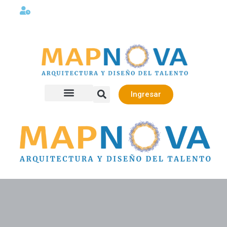
Lunes a viernes 08:00AM -06:00 PM
Ingresar