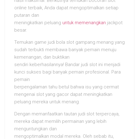
hasil maksimal. Berikutnya temukan bocoran slot
online terbaik, Anda dapat mengoptimalkan setiap
putaran dan
meningkatkan peluang
untuk memenangkan
jackpot
besar.
Temukan game judi bola slot gampang menang yang
sudah terbukti membawa banyak pemain menuju
kemenangan, dan buktikan
sendiri keberhasilannya! Bandar judi slot ini menjadi
kunci sukses bagi banyak pemain profesional. Para
pemain
berpengalaman tahu betul bahwa isu yang cermat
mengenai slot yang gacor dapat meningkatkan
peluang mereka untuk menang.
Dengan memanfaatkan tautan judi slot terpercaya,
mereka dapat memilih permainan yang lebih
menguntungkan dan
mengoptimalkan modal mereka. Oleh sebab itu,