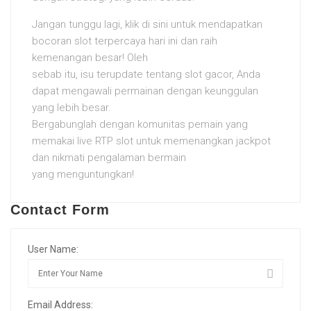
Jangan tunggu lagi, klik di sini untuk mendapatkan
bocoran slot terpercaya hari ini dan raih
kemenangan besar! Oleh
sebab itu, isu terupdate tentang slot gacor, Anda
dapat mengawali permainan dengan keunggulan
yang lebih besar.
Bergabunglah dengan komunitas pemain yang
memakai live RTP slot untuk memenangkan jackpot
dan nikmati pengalaman bermain
yang menguntungkan!
Contact Form
User Name:
Email Address: