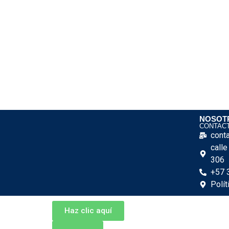
NOSOT
CONTAC
cont
call
306
+57 
Polít
Haz clic aquí