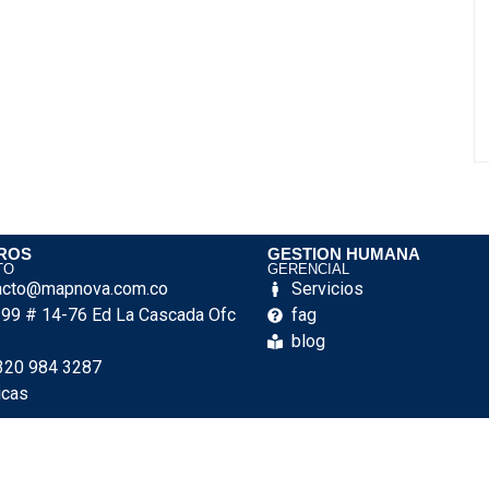
ROS
GESTION HUMANA
TO
GERENCIAL
acto@mapnova.com.co
Servicios
e 99 # 14-76 Ed La Cascada Ofc
fag
blog
320 984 3287
icas