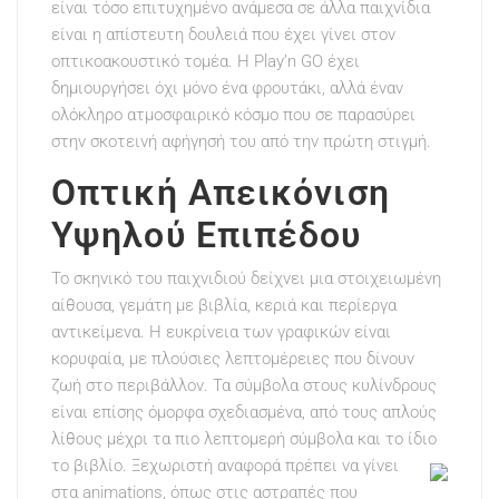
είναι τόσο επιτυχημένο ανάμεσα σε άλλα παιχνίδια
είναι η απίστευτη δουλειά που έχει γίνει στον
οπτικοακουστικό τομέα. Η Play’n GO έχει
δημιουργήσει όχι μόνο ένα φρουτάκι, αλλά έναν
ολόκληρο ατμοσφαιρικό κόσμο που σε παρασύρει
στην σκοτεινή αφήγησή του από την πρώτη στιγμή.
Οπτική Απεικόνιση
Υψηλού Επιπέδου
Το σκηνικό του παιχνιδιού δείχνει μια στοιχειωμένη
αίθουσα, γεμάτη με βιβλία, κεριά και περίεργα
αντικείμενα. Η ευκρίνεια των γραφικών είναι
κορυφαία, με πλούσιες λεπτομέρειες που δίνουν
ζωή στο περιβάλλον. Τα σύμβολα στους κυλίνδρους
είναι επίσης όμορφα σχεδιασμένα, από τους απλούς
λίθους μέχρι τα πιο λεπτομερή σύμβολα και το ίδιο
το βιβλίο.
Ξεχωριστή αναφορά πρέπει να γίνει
στα animations, όπως στις αστραπές που