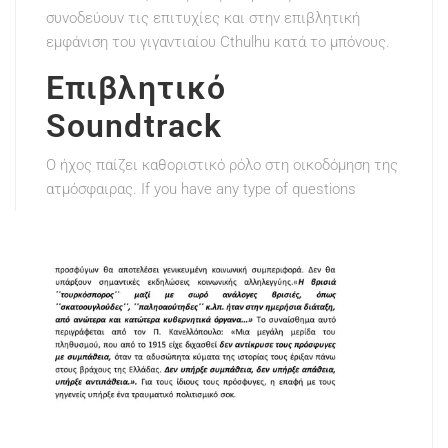
συνοδεύουν τις επιτυχίες και στην επιβλητική
εμφάνιση του γιγαντιαίου Cthulhu κατά το μπόνους.
Επιβλητικό
Soundtrack
Ο ήχος παίζει καθοριστικό ρόλο στη οικοδόμηση της
ατμόσφαιρας.
If you have any type of questions