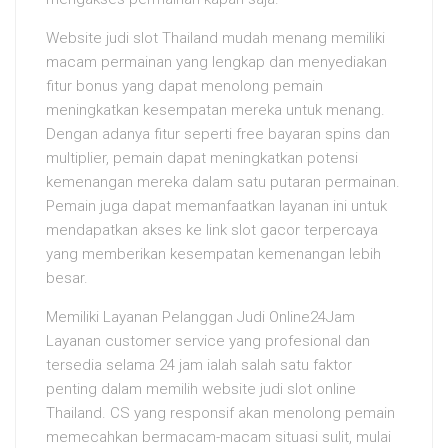
Website judi slot Thailand mudah menang memiliki
macam permainan yang lengkap dan menyediakan
fitur bonus yang dapat menolong pemain
meningkatkan kesempatan mereka untuk menang.
Dengan adanya fitur seperti free bayaran spins dan
multiplier, pemain dapat meningkatkan potensi
kemenangan mereka dalam satu putaran permainan.
Pemain juga dapat memanfaatkan layanan ini untuk
mendapatkan akses ke link slot gacor terpercaya
yang memberikan kesempatan kemenangan lebih
besar.
Memiliki Layanan Pelanggan Judi Online24Jam
Layanan customer service yang profesional dan
tersedia selama 24 jam ialah salah satu faktor
penting dalam memilih website judi slot online
Thailand. CS yang responsif akan menolong pemain
memecahkan bermacam-macam situasi sulit, mulai