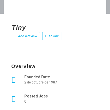
Tiny
Add a review
Follow
Overview
Founded Date
2 de octubre de 1987
Posted Jobs
0