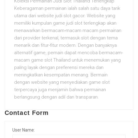
Koleksi Permainan Judi Slot Thailand Terlengkap
Keberagaman permainan ialah salah satu daya tarik
utama dari website judi slot gacor. Website yang
memiliki kumpulan game judi slot terlengkap akan
menawarkan bermacam-macam macam permainan
dari provider terkenal, termasuk slot dengan tema
menarik dan fitur-fitur modern. Dengan banyaknya
alternatif game, pemain dapat mencoba bermacam-
macam game slot Thailand untuk menemukan yang
paling layak dengan preferensi mereka dan
meningkatkan kesempatan menang. Bermain
dengan website yang menyediakan game slot
terpercaya juga menjamin bahwa permainan
berlangsung dengan adil dan transparan.
Contact Form
User Name: