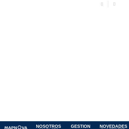
NOSOTROS
GESTION
NOVEDADES