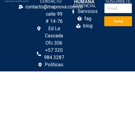
CONTACTO
HUMANA
SUSCRÍBETE
GERENCIAL
contacto@mapnova.com.co
Servicios
calle 99
fag
# 14-76
Send
blog
Ed La
Cascada
Ofc 306
+57 320
984 3287
Políticas