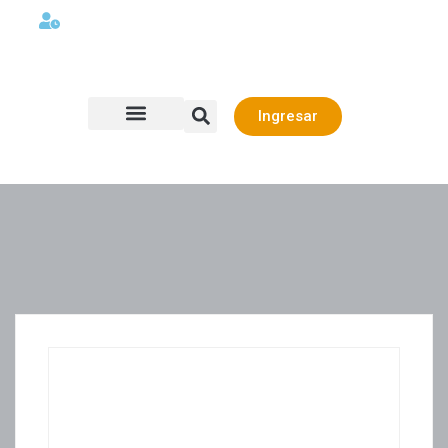
Lunes a viernes 08:00AM -06:00 PM
Ingresar