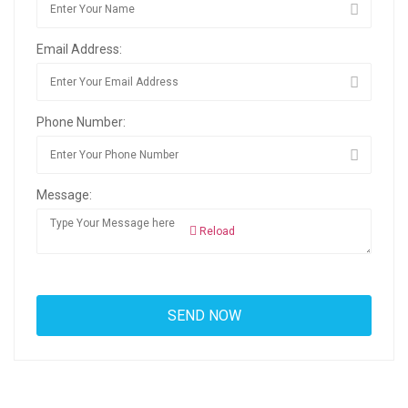
Email Address:
Phone Number:
Message:
Reload