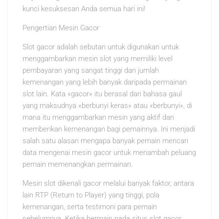
kunci kesuksesan Anda semua hari ini!
Pengertian Mesin Gacor
Slot gacor adalah sebutan untuk digunakan untuk
menggambarkan mesin slot yang memiliki level
pembayaran yang sangat tinggi dan jumlah
kemenangan yang lebih banyak daripada permainan
slot lain. Kata «gacor» itu berasal dari bahasa gaul
yang maksudnya «berbunyi keras» atau «berbunyi», di
mana itu menggambarkan mesin yang aktif dan
memberikan kemenangan bagi pemainnya. Ini menjadi
salah satu alasan mengapa banyak pemain mencari
data mengenai mesin gacor untuk menambah peluang
pemain memenangkan permainan.
Mesin slot dikenali gacor melalui banyak faktor, antara
lain RTP (Return to Player) yang tinggi, pola
kemenangan, serta testimoni para pemain
sebelumnya. Ketika bermain pada situs slot gacor,