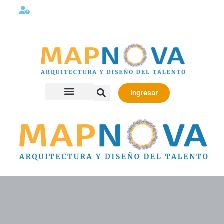
Lunes a viernes 08:00AM -06:00 PM
Ingresar