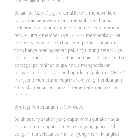
diselesaikan dengan baik.
Selain itu, GB777 juga dikenal karena menawarkan
bonus dan penawaran yang menarik. Dari bonus
welcome bonus untuk anggota baru hingga promosi
reguler untuk member loyal, GB777 memberikan nilai
tambah yang signifikan bagi para pemain. Bonus ini
tidak hanya meningkatkan peluang untung, tetapi juga
memberikan kesempatan bagi pemain untuk mencoba
berbagai permainan tanpa harus menghabiskan
banyak modal. Dengan berbagai keunggulan ini, GB777
menjadi pilihan utama bagi mereka yang membangun
situs slot gacor hari ini yang terpercaya dan nyaman
menang.
Strategi Kemenangan di Slot Gacor
Salah satunya taktik yang dapat kamu gunakan agar
meraih kemenangan di mesin slot yang gacor ialah
dengan menyeleksi permainan yang memiliki tingkat