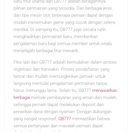
satu fitur utama dari GB777 adalah beragamnya
pilihan permainan yang tersedia. Dari berbagai jenis
dan tipe mesin slot, beberapa pemain dapat dengan
mudah menemukan game yang cocok dengan selera
mereka. Di samping itu, GB777 juga secara rutin
menghadirkan permainan baru, memberikan
pengalaman baru bagi semua member untuk selalu
menjelajahi berbagai fitur menarik.
Fitur lain dari GB777 adalah kemudahan dalam proses
registrasi dan transaksi. Proses pendaftaran yang
lancar dan mudah memungkinkan pemain untuk
langsung memulai pengalaman permainan tanpa
harus menunggu lama. Selain itu, GB777
menawarkan
berbagai
metode pembayaran yang aman dan mudah,
sehingga pemain dapat melakukan deposit dan
penarikan dana dengan nyaman. Dengan dukungan
yang sangat responsif,
GB777
memastikan bahwa
semua pertanyaan dan masalah pemain dapat