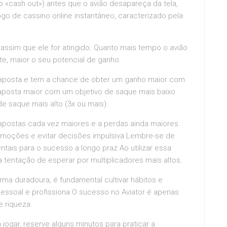
r o «cash out») antes que o avião desapareça da tela,
ogo de cassino online instantâneo, caracterizado pela
 assim que ele for atingido. Quanto mais tempo o avião
te, maior o seu potencial de ganho.
 aposta e tem a chance de obter um ganho maior com
aposta maior com um objetivo de saque mais baixo
e saque mais alto (3x ou mais).
apostas cada vez maiores e a perdas ainda maiores.
 emoções e evitar decisões impulsiva Lembre-se de
tais para o sucesso a longo praz Ao utilizar essa
r a tentação de esperar por multiplicadores mais altos.
rma duradoura, é fundamental cultivar hábitos e
ssoal e profissiona O sucesso no Aviator é apenas
 riqueza.
ogar, reserve alguns minutos para praticar a