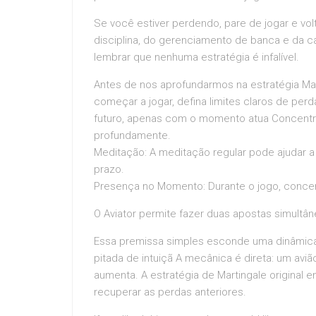
Se você estiver perdendo, pare de jogar e vo
disciplina, do gerenciamento de banca e da 
lembrar que nenhuma estratégia é infalível.
Antes de nos aprofundarmos na estratégia Mart
começar a jogar, defina limites claros de pe
futuro, apenas com o momento atua Concentre
profundamente.
Meditação: A meditação regular pode ajudar 
prazo.
Presença no Momento: Durante o jogo, concen
O Aviator permite fazer duas apostas simultâ
Essa premissa simples esconde uma dinâmica
pitada de intuiçã A mecânica é direta: um avi
aumenta. A estratégia de Martingale original 
recuperar as perdas anteriores.