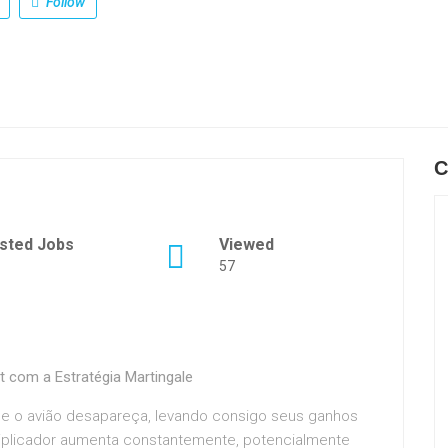
Follow
C
sted Jobs
Viewed
57
t com a Estratégia Martingale
que o avião desapareça, levando consigo seus ganhos
tiplicador aumenta constantemente, potencialmente