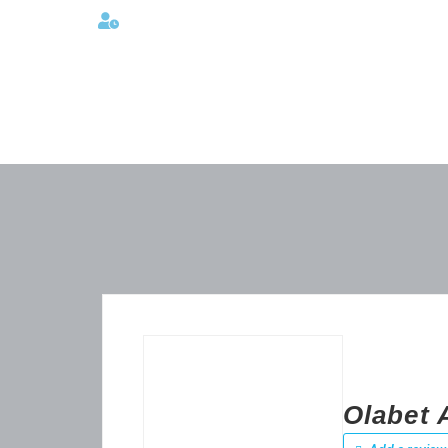
Lunes a viernes 08:00AM -06:00 PM
Olabet 