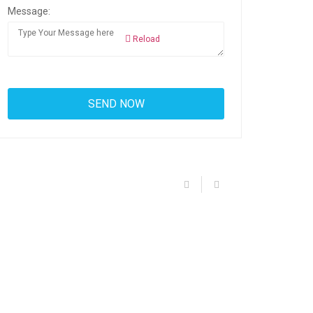
Message:
Reload