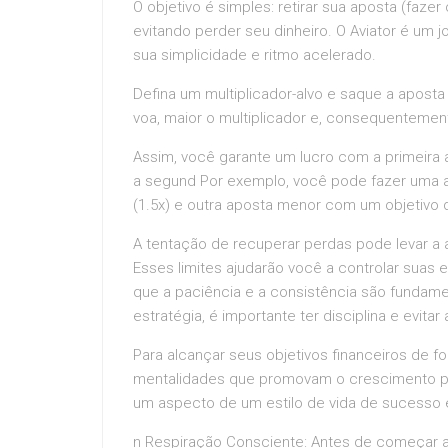
O objetivo é simples: retirar sua aposta (faze
evitando perder seu dinheiro. O Aviator é um j
sua simplicidade e ritmo acelerado.
Defina um multiplicador-alvo e saque a aposta
voa, maior o multiplicador e, consequentemen
Assim, você garante um lucro com a primeira
a segund Por exemplo, você pode fazer uma 
(1.5x) e outra aposta menor com um objetivo d
A tentação de recuperar perdas pode levar a 
Esses limites ajudarão você a controlar suas
que a paciência e a consistência são fundamen
estratégia, é importante ter disciplina e evita
Para alcançar seus objetivos financeiros de fo
mentalidades que promovam o crescimento pe
um aspecto de um estilo de vida de sucesso e
n Respiração Consciente: Antes de começar a j