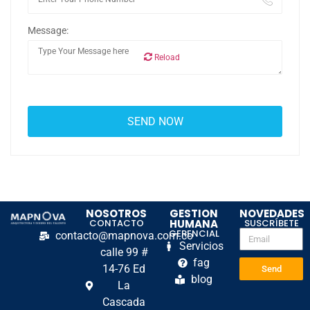
Message:
Reload
NOSOTROS
GESTION
NOVEDADES
CONTACTO
HUMANA
SUSCRÍBETE
GERENCIAL
contacto@mapnova.com.co
Servicios
calle 99 #
fag
14-76 Ed
Send
blog
La
Cascada