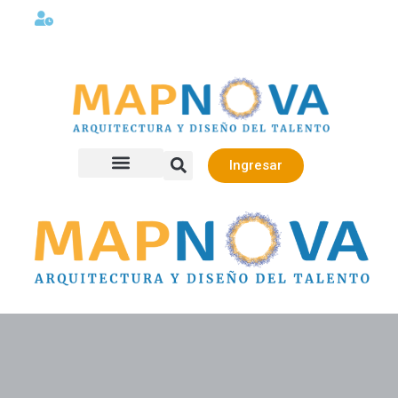
Lunes a viernes 08:00AM -06:00 PM
Ingresar