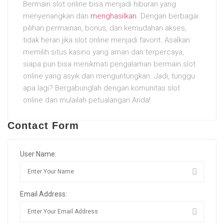
Bermain slot online bisa menjadi hiburan yang
menyenangkan dan
menghasilkan
. Dengan berbagai
pilihan permainan, bonus, dan kemudahan akses,
tidak heran jika slot online menjadi favorit. Asalkan
memilih situs kasino yang aman dan terpercaya,
siapa pun bisa menikmati pengalaman bermain slot
online yang asyik dan menguntungkan. Jadi, tunggu
apa lagi? Bergabunglah dengan komunitas slot
online dan mulailah petualangan Anda!
Contact Form
User Name:
Email Address: