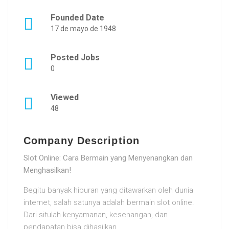
Founded Date
17 de mayo de 1948
Posted Jobs
0
Viewed
48
Company Description
Slot Online: Cara Bermain yang Menyenangkan dan
Menghasilkan!
Begitu banyak hiburan yang ditawarkan oleh dunia
internet, salah satunya adalah bermain slot online.
Dari situlah kenyamanan, kesenangan, dan
pendapatan bisa dihasilkan.