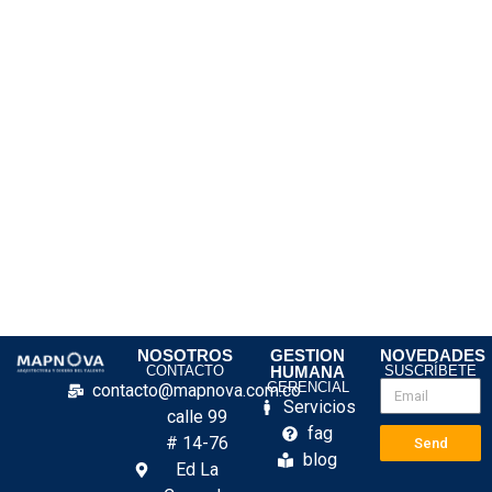
NOSOTROS
GESTION
NOVEDADES
CONTACTO
HUMANA
SUSCRÍBETE
GERENCIAL
contacto@mapnova.com.co
Servicios
calle 99
fag
# 14-76
Send
blog
Ed La