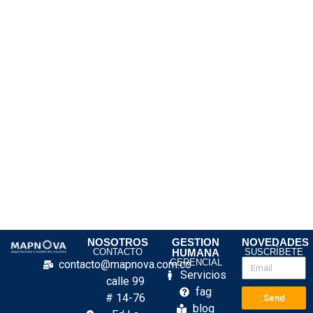
NOSOTROS
GESTION
NOVEDADES
CONTACTO
HUMANA
SUSCRÍBETE
GERENCIAL
contacto@mapnova.com.co
Servicios
calle 99
fag
# 14-76
Send
blog