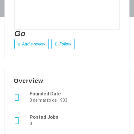
Go
Add a review
Follow
Overview
Founded Date
3 de marzo de 1933
Posted Jobs
0