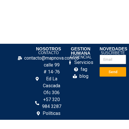
NOSOTROS
GESTION
NOVEDADES
CONTACTO
HUMANA
SUSCRÍBETE
GERENCIAL
contacto@mapnova.com.co
Servicios
calle 99
fag
# 14-76
Send
blog
Ed La
Cascada
Ofc 306
+57 320
984 3287
Políticas