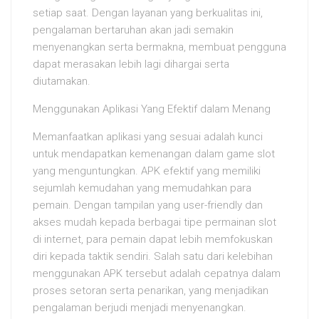
setiap saat. Dengan layanan yang berkualitas ini,
pengalaman bertaruhan akan jadi semakin
menyenangkan serta bermakna, membuat pengguna
dapat merasakan lebih lagi dihargai serta
diutamakan.
Menggunakan Aplikasi Yang Efektif dalam Menang
Memanfaatkan aplikasi yang sesuai adalah kunci
untuk mendapatkan kemenangan dalam game slot
yang menguntungkan. APK efektif yang memiliki
sejumlah kemudahan yang memudahkan para
pemain. Dengan tampilan yang user-friendly dan
akses mudah kepada berbagai tipe permainan slot
di internet, para pemain dapat lebih memfokuskan
diri kepada taktik sendiri. Salah satu dari kelebihan
menggunakan APK tersebut adalah cepatnya dalam
proses setoran serta penarikan, yang menjadikan
pengalaman berjudi menjadi menyenangkan.