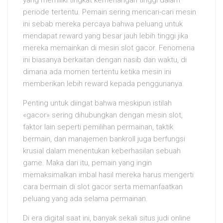
yang memiliki tingkat kemenangan tinggi dalam
periode tertentu. Pemain sering mencari-cari mesin
ini sebab mereka percaya bahwa peluang untuk
mendapat reward yang besar jauh lebih tinggi jika
mereka memainkan di mesin slot gacor. Fenomena
ini biasanya berkaitan dengan nasib dan waktu, di
dimana ada momen tertentu ketika mesin ini
memberikan lebih reward kepada penggunanya.
Penting untuk diingat bahwa meskipun istilah
«gacor» sering dihubungkan dengan mesin slot,
faktor lain seperti pemilihan permainan, taktik
bermain, dan manajemen bankroll juga berfungsi
krusial dalam menentukan keberhasilan sebuah
game. Maka dari itu, pemain yang ingin
memaksimalkan imbal hasil mereka harus mengerti
cara bermain di slot gacor serta memanfaatkan
peluang yang ada selama permainan.
Di era digital saat ini, banyak sekali situs judi online