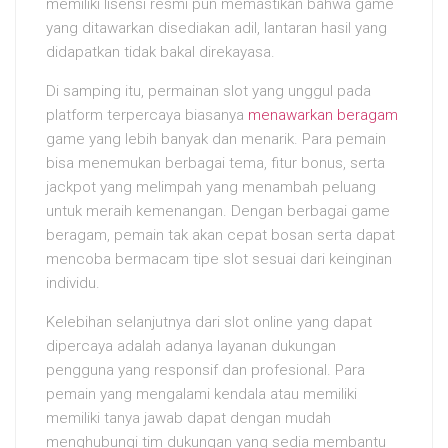
memiliki lisensi resmi pun memastikan bahwa game
yang ditawarkan disediakan adil, lantaran hasil yang
didapatkan tidak bakal direkayasa.
Di samping itu, permainan slot yang unggul pada
platform terpercaya biasanya
menawarkan beragam
game yang lebih banyak dan menarik. Para pemain
bisa menemukan berbagai tema, fitur bonus, serta
jackpot yang melimpah yang menambah peluang
untuk meraih kemenangan. Dengan berbagai game
beragam, pemain tak akan cepat bosan serta dapat
mencoba bermacam tipe slot sesuai dari keinginan
individu.
Kelebihan selanjutnya dari slot online yang dapat
dipercaya adalah adanya layanan dukungan
pengguna yang responsif dan profesional. Para
pemain yang mengalami kendala atau memiliki
memiliki tanya jawab dapat dengan mudah
menghubungi tim dukungan yang sedia membantu