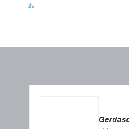
Lunes a viernes 08:00AM -06:00 PM
Gerdas