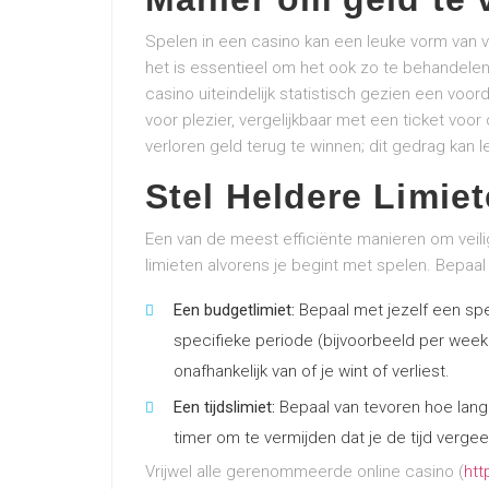
Spelen in een casino kan een leuke vorm van v
het is essentieel om het ook zo te behandelen
casino uiteindelijk statistisch gezien een voor
voor plezier, vergelijkbaar met een ticket vo
verloren geld terug te winnen; dit gedrag kan l
Stel Heldere Limiet
Een van de meest efficiënte manieren om veilig
limieten alvorens je begint met spelen. Bepaal 
Een budgetlimiet:
Bepaal met jezelf een spe
specifieke periode (bijvoorbeeld per week 
onafhankelijk van of je wint of verliest.
Een tijdslimiet:
Bepaal van tevoren hoe lang 
timer om te vermijden dat je de tijd vergee
Vrijwel alle gerenommeerde online casino (
htt