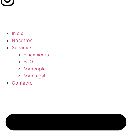
Inicio
Nosotros
Servicios
Financieros
BPO
Mapeople
MapLegal
Contacto