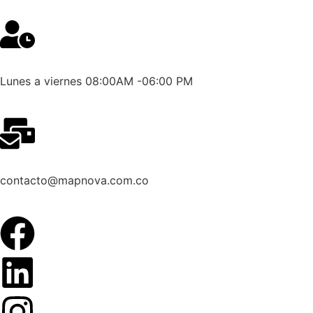
Lunes a viernes 08:00AM -06:00 PM
contacto@mapnova.com.co