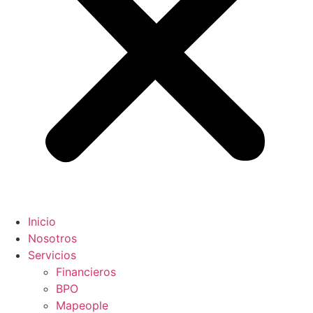
Inicio
Nosotros
Servicios
Financieros
BPO
Mapeople