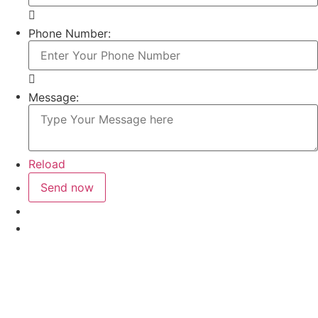
Phone Number:
Message:
Reload