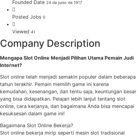
Founded Date
24 de junio de 1917
Posted Jobs
0
Viewed
41
Company Description
Mengapa Slot Online Menjadi Pilihan Utama Pemain Judi
Internet?
Slot online telah menjadi semakin populer dalam beberapa
tahun terakhir. Pemain memilih game ini karena
kemudahan, kesenangan, dan tentu saja, keuntungan besar
yang bisa didapatkan. Pelajari lebih lanjut tentang slot
online, cara kerjanya, dan bagaimana Anda bisa mencapai
kesuksesan dalam game ini!
Bagaimana Slot Online Bekerja?
Slot online bekerja mirip seperti mesin slot tradisional