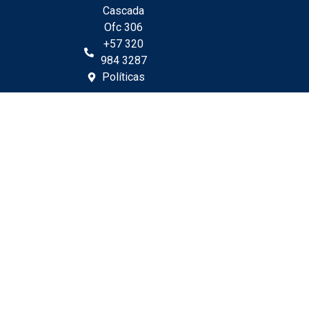
Cascada
Ofc 306
+57 320
984 3287
Políticas