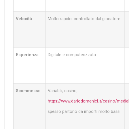
Velocità
Molto rapido, controllato dal giocatore
Esperienza
Digitale e computerizzata
Scommesse
Variabili, casino,
https://www.dariodomenici.it/casino/media
spesso partono da importi molto bassi