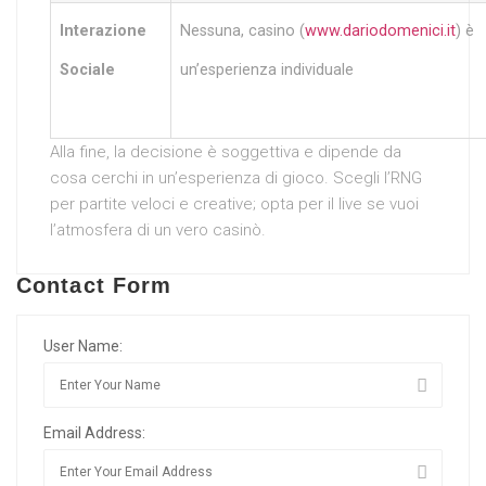
Interazione
Nessuna, casino (
www.dariodomenici.it
) è
Sociale
un’esperienza individuale
Alla fine, la decisione è soggettiva e dipende da
cosa cerchi in un’esperienza di gioco. Scegli l’RNG
per partite veloci e creative; opta per il live se vuoi
l’atmosfera di un vero casinò.
Contact Form
User Name:
Email Address: