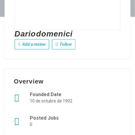
Dariodomenici
Add a review
Follow
Overview
Founded Date
10 de octubre de 1902
Posted Jobs
0