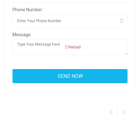
Phone Number:
Message:
Reload