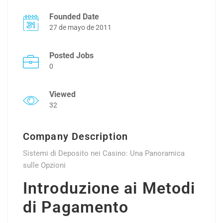
Founded Date
27 de mayo de 2011
Posted Jobs
0
Viewed
32
Company Description
Sistemi di Deposito nei Casino: Una Panoramica
sulle Opzioni
Introduzione ai Metodi
di Pagamento