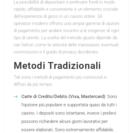
La possibilità di depositare e prelevare fondi in modo
rapido, affidabile e conveniente è un elemento cruciale
dell’esperienza di gioco in un casino online. Gli
operatori moderni offrono una ampia gamma di opzioni
di pagamento per andare incontro a le esigenze di ogni
tipo di utente. La scelta del metodo giusto dipende da
vari fattori, come la velocità delle transazioni, eventuali
commissioni e il grado di privacy desiderato.
Metodi Tradizionali
Tali sono i metodi di pagamento più conosciuti e
diffusi da più tempo.
Carte di Credito/Debito (Visa, Mastercard)
: Sono
l’opzione più popolare e supportata quasi da tutti i
casino. I depositi sono istantanei, invece i prelievi
possono richiedere alcuni giorni lavorativi per
essere elaborati. Sono estremamente affidabile,