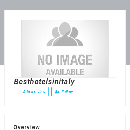
Besthotelsinitaly
Add a review
Follow
Overview