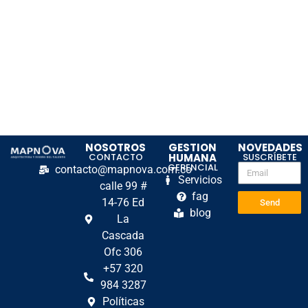
NOSOTROS
GESTION
NOVEDADES
CONTACTO
HUMANA
SUSCRÍBETE
GERENCIAL
contacto@mapnova.com.co
Servicios
calle 99 #
fag
14-76 Ed
Send
blog
La
Cascada
Ofc 306
+57 320
984 3287
Políticas