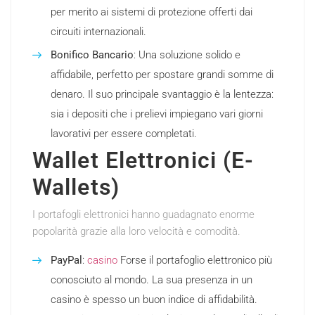
per merito ai sistemi di protezione offerti dai
circuiti internazionali.
Bonifico Bancario
: Una soluzione solido e
affidabile, perfetto per spostare grandi somme di
denaro. Il suo principale svantaggio è la lentezza:
sia i depositi che i prelievi impiegano vari giorni
lavorativi per essere completati.
Wallet Elettronici (E-
Wallets)
I portafogli elettronici hanno guadagnato enorme
popolarità grazie alla loro velocità e comodità.
PayPal
:
casino
Forse il portafoglio elettronico più
conosciuto al mondo. La sua presenza in un
casino è spesso un buon indice di affidabilità.