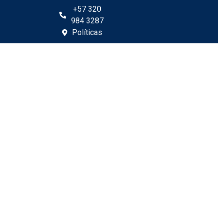
+57 320
984 3287
Políticas