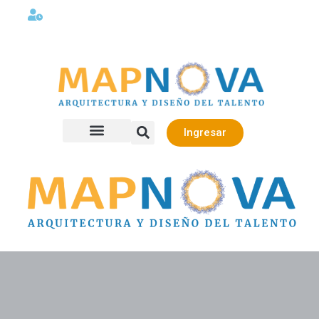
Lunes a viernes 08:00AM -06:00 PM
Ingresar