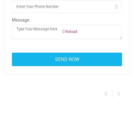
Message:
Reload