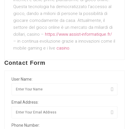
Questa tecnologia ha democratizzato l’accesso al
gioco, dando a milioni di persone la possibilità di
giocare comodamente da casa. Attualmente, il
settore del gioco online è un mercato da miliardi di
dollari, casino –
https://www.assist-informatique.fr/
– in continua evoluzione grazie a innovazioni come il
mobile gaming e i live
casino
.
Contact Form
User Name:
Email Address:
Phone Number: