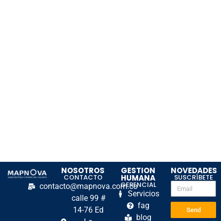
NOSOTROS
GESTION
NOVEDADES
CONTACTO
HUMANA
SUSCRÍBETE
GERENCIAL
contacto@mapnova.com.co
Servicios
calle 99 #
fag
14-76 Ed
Send
blog