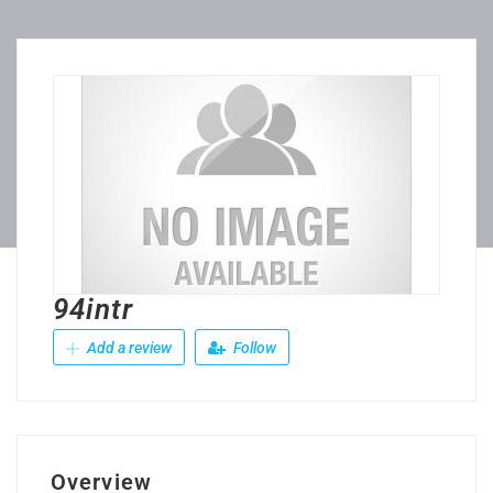
94intr
Add a review
Follow
Overview