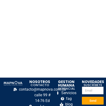
NOSOTROS
GESTION
NOVEDADES
CONTACTO
HUMANA
SUSCRÍBETE
GERENCIAL
contacto@mapnova.com.co
Servicios
calle 99 #
fag
14-76 Ed
Send
blog