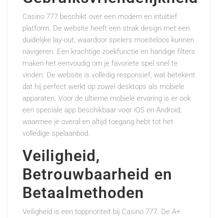
Casino 777 beschikt over een modern en intuïtief
platform. De website heeft een strak design met een
duidelijke lay-out, waardoor spelers moeiteloos kunnen
navigeren. Een krachtige zoekfunctie en handige filters
maken het eenvoudig om je favoriete spel snel te
vinden. De website is volledig responsief, wat betekent
dat hij perfect werkt op zowel desktops als mobiele
apparaten. Voor de ultieme mobiele ervaring is er ook
een speciale app beschikbaar voor iOS en Android,
waarmee je overal en altijd toegang hebt tot het
volledige spelaanbod.
Veiligheid,
Betrouwbaarheid en
Betaalmethoden
Veiligheid is een topprioriteit bij Casino 777. De A+