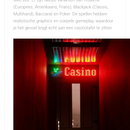
web site. Er zijn talloze varianten van Roulette
(Europees, Amerikaans, Frans), Blackjack (Classic,
Multihand), Baccarat en Poker. De spellen hebben
realistische graphics en soepele gameplay, waardoor
je het gevoel krijgt echt aan een casinotafel te zitten.