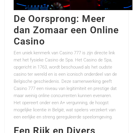
De Oorsprong: Meer
dan Zomaar een Online
Casino
Een uniek kenmerk van Casino 777 is zijn directe link
met het fysieke Casino de Spa. Het Casino de Spa,
opgericht in 1763, wordt beschouwd als het oudste
casino ter wereld en is een iconisch onderdeel van de
Belgische geschiedenis. Deze samenwerking geeft
Casino 777 een niveau van legitimiteit en prestige dat
maar weinig online concurrenten kunnen evenaren.
Het opereert onder een A+ vergunning, de hoogst
mogelijke licentie in België, wat spelers verzekert van
een eerlijke en streng gereguleerde speelomgeving.
Een Rijk en Divers