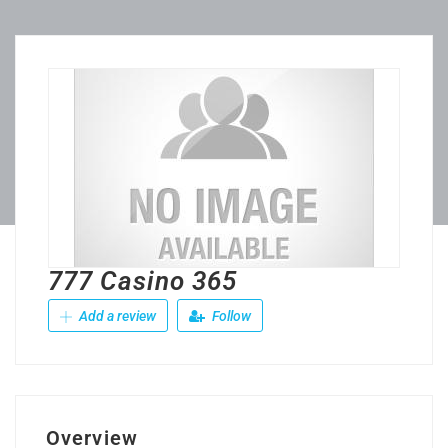
777 Casino 365
Add a review
Follow
Overview