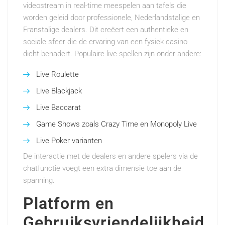
videostream in real-time meespelen aan tafels die
worden geleid door professionele, Nederlandstalige en
Franstalige dealers. Dit creëert een authentieke en
sociale sfeer die de ervaring van een fysiek casino
dicht benadert. Populaire live spellen zijn onder andere:
Live Roulette
Live Blackjack
Live Baccarat
Game Shows zoals Crazy Time en Monopoly Live
Live Poker varianten
De interactie met de dealers en andere spelers via de
chatfunctie voegt een extra dimensie toe aan de
spanning.
Platform en
Gebruiksvriendelijkheid