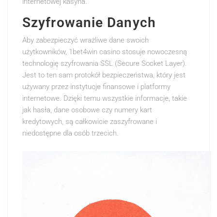
internetowej kasyna.
Szyfrowanie Danych
Aby zabezpieczyć wrażliwe dane swoich
użytkowników, 1bet4win casino stosuje nowoczesną
technologię szyfrowania SSL (Secure Socket Layer).
Jest to ten sam protokół bezpieczeństwa, który jest
używany przez instytucje finansowe i platformy
internetowe. Dzięki temu wszystkie informacje, takie
jak hasła, dane osobowe czy numery kart
kredytowych, są całkowicie zaszyfrowane i
niedostępne dla osób trzecich.