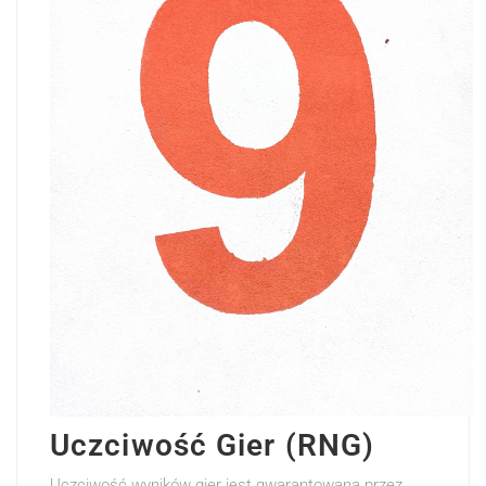
Uczciwość Gier (RNG)
Uczciwość wyników gier jest gwarantowana przez