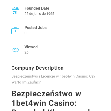
Founded Date
25 de junio de 1965
Posted Jobs
0
Viewed
26
Company Description
Bezpieczeństwo i Licencje w 1bet4win Casino: Czy
Warto Im Zaufać?
Bezpieczeństwo w
1bet4win Casino: