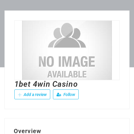
1bet 4win Casino
Add a review
Follow
Overview