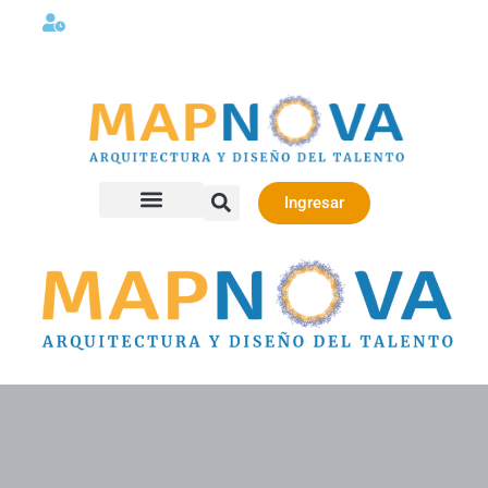
Lunes a viernes 08:00AM -06:00 PM
Ingresar