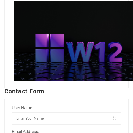
Contact Form
User Name:
Email Address: