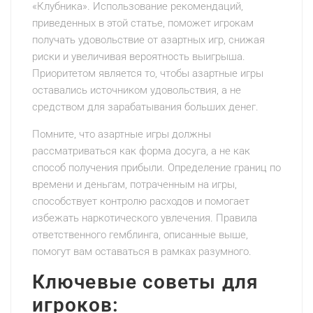
«Клубника». Использование рекомендаций,
приведенных в этой статье, поможет игрокам
получать удовольствие от азартных игр, снижая
риски и увеличивая вероятность выигрыша.
Приоритетом является то, чтобы азартные игры
оставались источником удовольствия, а не
средством для зарабатывания больших денег.
Помните, что азартные игры должны
рассматриваться как форма досуга, а не как
способ получения прибыли. Определение границ по
времени и деньгам, потраченным на игры,
способствует контролю расходов и помогает
избежать наркотического увлечения. Правила
ответственного гемблинга, описанные выше,
помогут вам оставаться в рамках разумного.
Ключевые советы для
игроков: