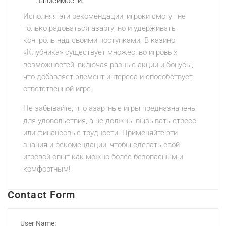
зависимости.
Исполняя эти рекомендации, игроки смогут не
только радоваться азарту, но и удерживать
контроль над своими поступками. В казино
«Клубника» существует множество игровых
возможностей, включая разные акции и бонусы,
что добавляет элемент интереса и способствует
ответственной игре.
Не забывайте, что азартные игры предназначены
для удовольствия, а не должны вызывать стресс
или финансовые трудности. Применяйте эти
знания и рекомендации, чтобы сделать свой
игровой опыт как можно более безопасным и
комфортным!
Contact Form
User Name: