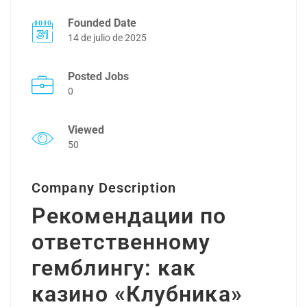
Founded Date
14 de julio de 2025
Posted Jobs
0
Viewed
50
Company Description
Рекомендации по
ответственному
гемблингу: как
казино «Клубника»