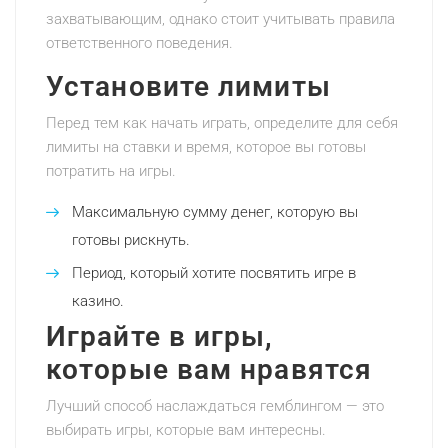
захватывающим, однако стоит учитывать правила
ответственного поведения.
Установите лимиты
Перед тем как начать играть, определите для себя
лимиты на ставки и время, которое вы готовы
потратить на игры.
Максимальную сумму денег, которую вы
готовы рискнуть.
Период, который хотите посвятить игре в
казино.
Играйте в игры,
которые вам нравятся
Лучший способ наслаждаться гемблингом — это
выбирать игры, которые вам интересны.