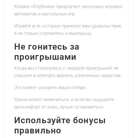
Казино «Клубника» предлагает несколько игровых
автоматов и настольных игр.
Играйте в те, которые приносят вам удовольствие,
а не только стремитесь к выигрышу.
Не гонитесь за
проигрышами
Когда вы столкнулись с чередой проигрышей, не
спешите в attempts вернуть утраченные средства.
Это может ускорить ваши потери.
Удача может измениться, и если вы ощущаете
дискомфорт от игры, лучше остановиться.
Используйте бонусы
правильно