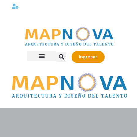
Lunes a viernes 08:00AM -06:00 PM
Ingresar