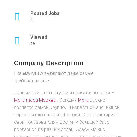
Posted Jobs
0
Viewed
46
Company Description
Почему МЕГА выбирают даже самые
требовательные
Лучший сайт для покупки и продажи позиций –
Мега
mega Москва
. Сегодня
Мега
даркнет
является самой крупной и известной анонимной
торговой площадкой в России. Она гарантирует
свои пользователям доступ к большой базе
продавцов из разных стран. Здесь можно
приобрести любые вещи. Также вы можете сами