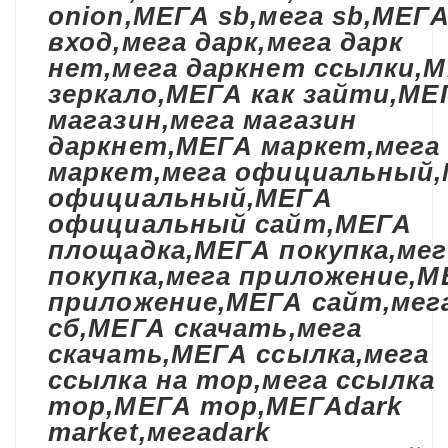
onion,МЕГА sb,мега sb,МЕГ
вход,мега дарк,мега дарк
нет,мега даркнет ссылки,
зеркало,МЕГА как зайти,МЕ
магазин,мега магазин
даркнет,МЕГА маркет,мега
маркет,мега официальный
официальный,МЕГА
официальный сайт,МЕГА
площадка,МЕГА покупка,мег
покупка,мега приложение,М
приложение,МЕГА сайт,мег
сб,МЕГА скачать,мега
скачать,МЕГА ссылка,мега
ссылка на тор,мега ссылка
тор,МЕГА тор,МЕГАdark
market,мегаdark