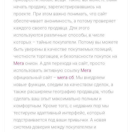
начать продажу, зарегистрировавшись на
проекте. При этом важно понимать, что сайт
обеспечивает анонимность, а потому проверяет
каждого своего продавца. Для этого
используются различные способы, в числе
которых – тайные покупатели. Потому вы можете
быть уверены в качестве покупаемых позиций,
честности торговцев, и безопасности покупок на
Мега
онион. А для перехода на сайт, просто
использовать активную ссылку
Мега
официальный сайт –
мега сб
. Мы внедряем
новые функции, следим за качеством сделок, а
также расширяем географию продавцов, чтобы
сделать ваш опыт максимально полным и
комфортным. Кроме того, с недавних пор мы
тестируем адаптивный интерфейс, который
подстраивается под ваши привычки. А новая
система доверия между покупателем и